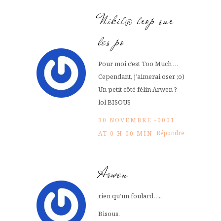
Nikit@ trop sur
les po
Pour moi c’est Too Much …
Cependant, j’aimerai oser ;o)
Un petit côté félin Arwen ?
lol BISOUS
30 NOVEMBRE -0001
Répondre
AT 0 H 00 MIN
Arwen
rien qu’un foulard…..
Bisous.