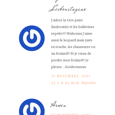
Lesbonstuyaux
J’adore la 1ère paire
(lauboutin) et les ballerines
repetto!!! Wahouuu J’aime
aussi le leopard mais juste
en touche, les chaussures ou
un foulard!! Et je viens de
perdre mon foulard!! Je
pleure….bouhouuuuu
30 NOVEMBRE -0001
Répondre
AT 0 H 00 MIN
Arwen
30 NOVEMBRE -0001