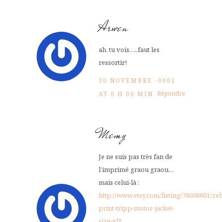
Arwen
ah, tu vois…..faut les
ressortir!
30 NOVEMBRE -0001
Répondre
AT 0 H 00 MIN
Memy
Je ne suis pas très fan de
l’imprimé graou graou…
mais celui-là :
http://www.etsy.com/listing/78608601/ze
print-tripp-motor-jacket-
size-xl?