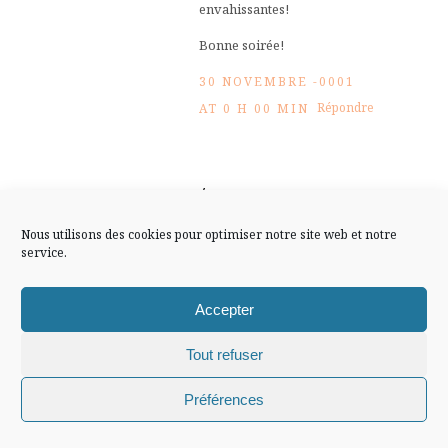
FLUX INSTA
envahissantes!
Bonne soirée!
Suivre sur Instagram
30 NOVEMBRE -0001
Répondre
AT 0 H 00 MIN
Mentions légales
Confidentialité
isa
J’aime beaucoup les shoes,
Nous utilisons des cookies pour optimiser notre site web et notre
service.
surtout les Repetto ! Par
contre, je suis moins adepte
Accepter
des manteaux !
30 NOVEMBRE -0001
Tout refuser
Répondre
AT 0 H 00 MIN
Chiffons and co © 2009-2025 / Tous droits réservés /
Préférences
Design (bannière et illustration )
Claire La Paillette