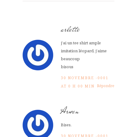
arlette
j’ai un tee shirt ample
imitation léopard, j’aime
beaucoup
bisous
30 NOVEMBRE -0001
Répondre
AT 0 H 00 MIN
Arwen
Bises.
30 NOVEMBRE -0001