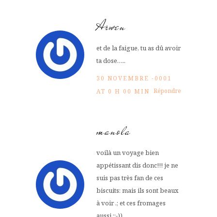
Arwen
et de la faigue, tu as dû avoir
ta dose…..
30 NOVEMBRE -0001
Répondre
AT 0 H 00 MIN
manola
voilà un voyage bien
appétissant dis donc!!! je ne
suis pas très fan de ces
biscuits: mais ils sont beaux
à voir .; et ces fromages
aussi.;;-))