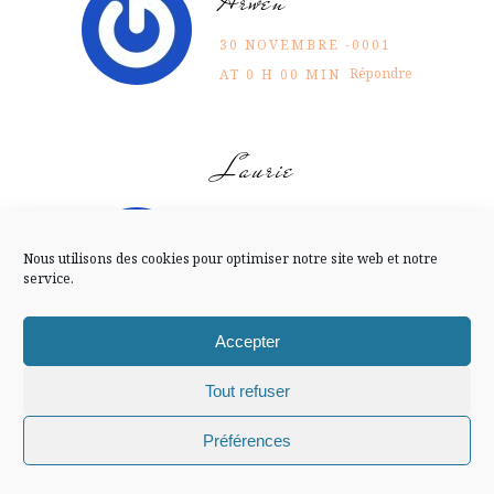
Arwen
FLUX INSTA
30 NOVEMBRE -0001
Suivre sur Instagram
Répondre
AT 0 H 00 MIN
Laurie
Mentions légales
Confidentialité
Moi j’en profite toujours
pour me rendre au
Nous utilisons des cookies pour optimiser notre site web et notre
Burgerking ^^ chose qui
service.
n’existe pas chez nous.
Accepter
30 NOVEMBRE -0001
Répondre
AT 0 H 00 MIN
Tout refuser
Chiffons and co © 2009-2025 / Tous droits réservés /
Préférences
Arwen
Design (bannière et illustration )
Claire La Paillette