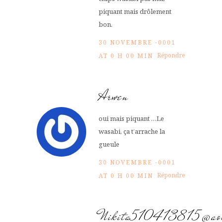
piquant mais drôlement
bon.
30 NOVEMBRE -0001
Répondre
AT 0 H 00 MIN
Arwen
oui mais piquant …Le
wasabi, ça t’arrache la
gueule
30 NOVEMBRE -0001
Répondre
AT 0 H 00 MIN
Nikita510413815@aol