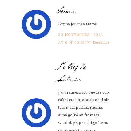
Arwen
Bonne journée Marie!
30 NOVEMBRE -0001
Répondre
AT 0 H 00 MIN
Le blog de
Lidonia
j’ai vraiment cru que ces cup
cakes étaient vrai ils ont l’air
tellement parfait. j’aurais
aimé goûté au fromage
wasabi. y’a peu j’ai goûté au
chips wasabi pas mal,