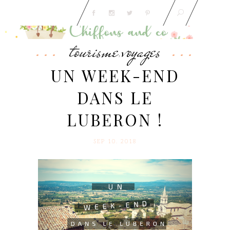
tourisme
voyages
,
UN WEEK-END
DANS LE
LUBERON !
SEP 10. 2018