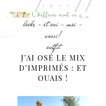
looks - et oui - moi -
aussi!
outfit
,
J’AI OSÉ LE MIX
D’IMPRIMÉS : ET
OUAIS !
NOV 10. 2014