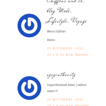
Chiffons and co,
blog Mode,
Lifestyle, Voyage
Merci Sylvie!
Bises.
30 NOVEMBRE -0001
Répondre
AT 0 H 00 MIN
sysyinthecity
Superbement mixé, j’adore
aussi !!!
30 NOVEMBRE -0001
Répondre
AT 0 H 00 MIN