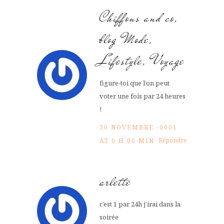
Chiffons and co,
blog Mode,
Lifestyle, Voyage
figure-toi que l’on peut
voter une fois par 24 heures
!
30 NOVEMBRE -0001
Répondre
AT 0 H 00 MIN
arlette
c’est 1 par 24h j’irai dans la
soirée