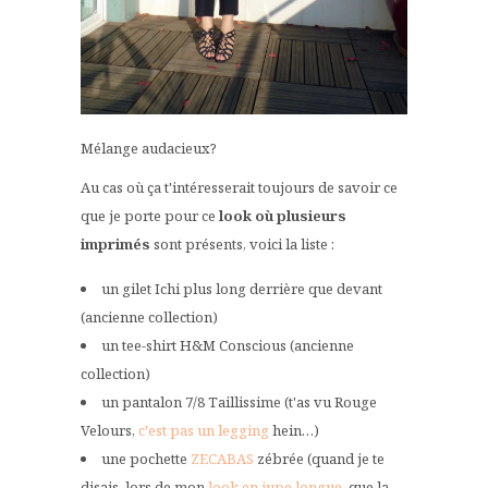
Mélange audacieux?
Au cas où ça t'intéresserait toujours de savoir ce
que je porte pour ce
look où plusieurs
imprimés
sont présents, voici la liste :
un gilet Ichi plus long derrière que devant
(ancienne collection)
un tee-shirt H&M Conscious (ancienne
collection)
un pantalon 7/8 Taillissime (t'as vu Rouge
Velours,
c'est pas un legging
hein…)
une pochette
ZECABAS
zébrée (quand je te
disais, lors de mon
look en jupe longue
, que la