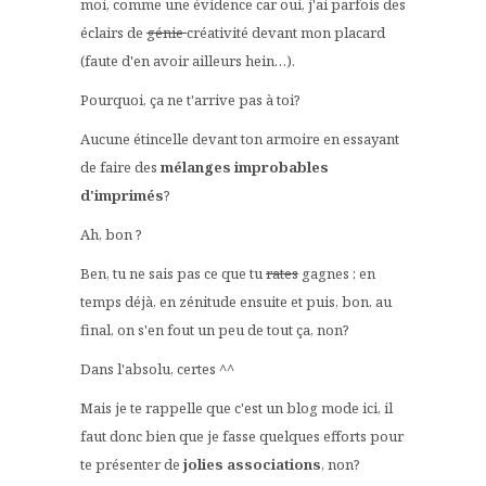
moi, comme une évidence car oui, j'ai parfois des
éclairs de
génie
créativité devant mon placard
(faute d'en avoir ailleurs hein…).
Pourquoi, ça ne t'arrive pas à toi?
Aucune étincelle devant ton armoire en essayant
de faire des
mélanges improbables
d'imprimés
?
Ah, bon ?
Ben, tu ne sais pas ce que tu
rates
gagnes : en
temps déjà, en zénitude ensuite et puis, bon, au
final, on s'en fout un peu de tout ça, non?
Dans l'absolu, certes ^^
Mais je te rappelle que c'est un blog mode ici, il
faut donc bien que je fasse quelques efforts pour
te présenter de
jolies associations
, non?