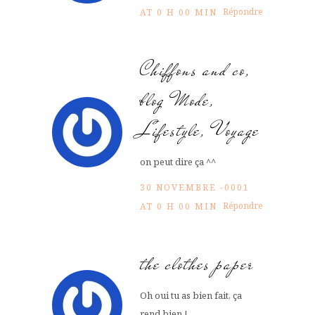
Répondre
AT 0 H 00 MIN
Chiffons and co,
blog Mode,
Lifestyle, Voyage
on peut dire ça ^^
30 NOVEMBRE -0001
Répondre
AT 0 H 00 MIN
the clothes paper
Oh oui tu as bien fait, ça
rend bien !