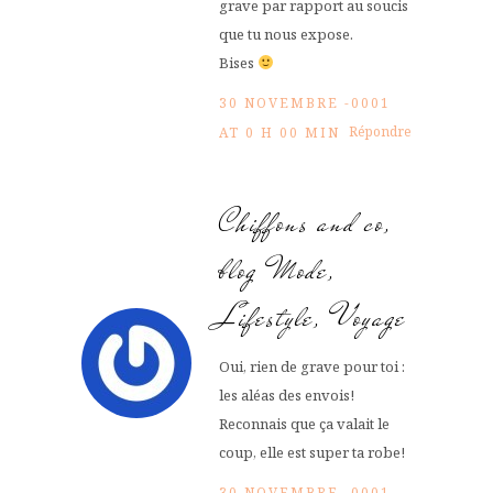
grave par rapport au soucis
que tu nous expose.
Bises
30 NOVEMBRE -0001
Répondre
AT 0 H 00 MIN
Chiffons and co,
blog Mode,
Lifestyle, Voyage
Oui, rien de grave pour toi :
les aléas des envois!
Reconnais que ça valait le
coup, elle est super ta robe!
30 NOVEMBRE -0001