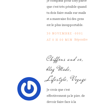
Je compatis pour Etsy parce
que c’est très pénible quand
tu dois faire mails sur mails
et a mauvaise foi des gens
est le plus insupportable.
30 NOVEMBRE -0001
Répondre
AT 0 H 00 MIN
Chiffons and co,
blog Mode,
Lifestyle, Voyage
Je crois que c’est
effectivement ça le pire, de
devoir faire face à la