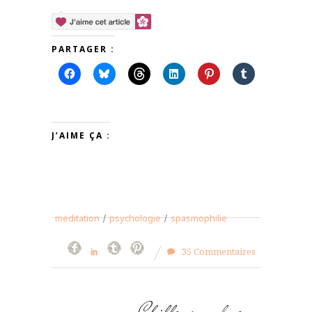
PARTAGER :
J’AIME ÇA :
meditation
/
psychologie
/
spasmophilie
35 Commentaires
Chiffons and co,