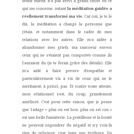
sentir mieux n’a pas servi à grand chose en ce
qui me concerne, autant
la méditation guidée a
réellement transformé ma vie
. Car oui, je te le
dis, la méditation a changé la personne que
j’étais, et notamment dans le cadre de mes
relations avec les autres. Elle m’a aidée à
abandonner mes griefs, ma rancoeur envers
ceux qui ne s’étaient pas comportés comme ils
l’auraient du (je te ferais grâce des détails). Elle
m’a aidé à faire preuve d’empathie et
particulièrement vis à vis de ceux qui ne le
méritaient, à priori, pas. Et contre toute attente,
mon relationnel s’est, du coup, grandement
amélioré. C’est pour cette raison, que je pense
que l’adage « plus on est bon, plus on est con »
est une belle fumisterie. La gentillesse et la bonté
ne peuvent engendrer du négatif et n’y vois-là
rien de religieux, c’est juste une évidence. En