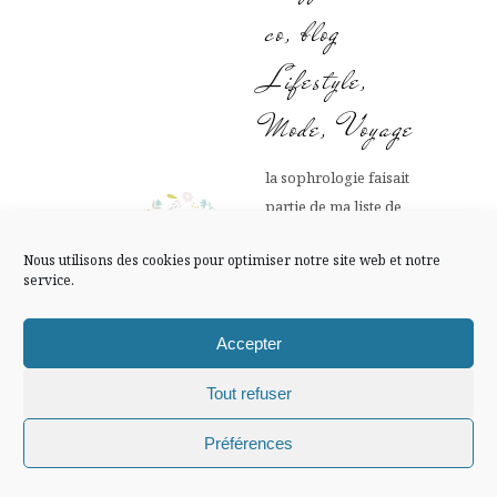
FLUX INSTA
co, blog
Lifestyle,
Suivre sur Instagram
Mode, Voyage
la sophrologie faisait
Mentions légales
Confidentialité
partie de ma liste de
choses à essayer, j’en
Nous utilisons des cookies pour optimiser notre site web et notre
ai d’ailleurs testé
service.
quelques séances
grâce à mon
Accepter
programme de
méditation !
Tout refuser
Bises.
Chiffons and co © 2009-2025 / Tous droits réservés /
Préférences
Design (bannière et illustration )
Claire La Paillette
4 DÉCEMBRE
2016 AT 9 H 18