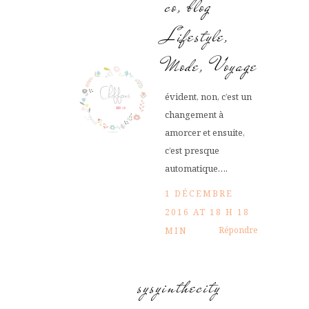
co, blog
Lifestyle,
Mode, Voyage
évident, non, c’est un
changement à
amorcer et ensuite,
c’est presque
automatique….
1 DÉCEMBRE
2016 AT 18 H 18
Répondre
MIN
sysyinthecity